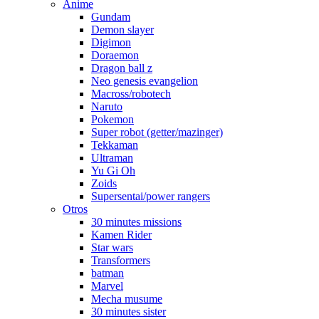
Anime
Gundam
Demon slayer
Digimon
Doraemon
Dragon ball z
Neo genesis evangelion
Macross/robotech
Naruto
Pokemon
Super robot (getter/mazinger)
Tekkaman
Ultraman
Yu Gi Oh
Zoids
Supersentai/power rangers
Otros
30 minutes missions
Kamen Rider
Star wars
Transformers
batman
Marvel
Mecha musume
30 minutes sister