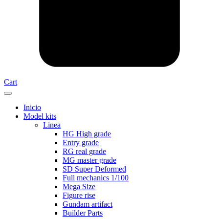
Cart
Inicio
Model kits
Linea
HG High grade
Entry grade
RG real grade
MG master grade
SD Super Deformed
Full mechanics 1/100
Mega Size
Figure rise
Gundam artifact
Builder Parts