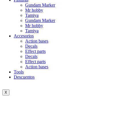
Gundam Marker
Mr hobby
Tamiya
Gundam Marker
Mr hobby
Tamiya
Accesorios
Action bases
Decals
Effect parts
Decals
Effect parts
Action bases
Tools
Descuentos
X
Click to enlarge