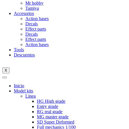
Mr hobby
Tamiya
Accesorios
Action bases
Decals
Effect parts
Decals
Effect parts
Action bases
Tools
Descuentos
X
Inicio
Model kits
Linea
HG High grade
Entry grade
RG real grade
MG master grade
SD Super Deformed
Full mechanics 1/100