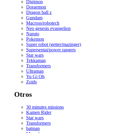
Digimon
Doraemon
Dragon ball z
Gundam
Macross/robotech
Neo genesis evangelion
Naruto
Pokemon
Super robot (getter/mazinger)
Supersentai/power rangers
Star wars
Tekkaman
Transformers
Ultraman
Yu Gi Oh
Zoids
Otros
30 minutes missions
Kamen Rider
Star wars
Transformers
batman