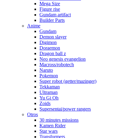
Mega Size
Figure rise
Gundam artifact
Builder Parts
Anime
Gundam
Demon slayer
Digimon
Doraemon
Dragon ball z
Neo genesis evangelion
Macross/robotech
Naruto
Pokemon
Super robot (getter/mazinger)
Tekkaman
Ultraman
Yu Gi Oh
Zoids
Supersentai/power rangers
Otros
30 minutes missions
Kamen Rider
Star wars
Transformers