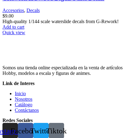
Accesorios
,
Decals
$
9.00
High-quality 1/144 scale waterslide decals from G-Rework!
Add to cart
Quick view
Somos una tienda online especializada en la venta de artículos
Hobby, modelos a escala y figuras de animes.
Link de Interes
Inicio
Nosotros
Catálogo
Contáctanos
Redes Sociales
nstagram
Facebook
Twitter
Tiktok