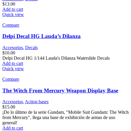
$
13.00
Add to cart
Quick view
Compare
Delpi Decal HG Lauda’s Dilanza
Accesorios
,
Decals
$
10.00
Delpi Decal HG 1/144 Lauda's Dilanza Waterslide Decals
Add to cart
Quick view
Compare
The Witch From Mercury Weapon Display Base
Accesorios
,
Action bases
$
15.00
¡De lo último de la serie Gundam, "Mobile Suit Gundam: The Witch
from Mercury", llega una base de exhibición de armas de uso
general!
Add to cart