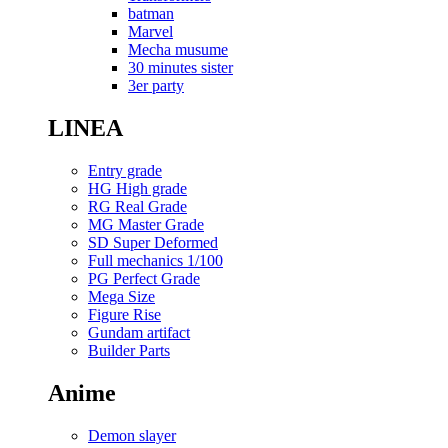
batman
Marvel
Mecha musume
30 minutes sister
3er party
LINEA
Entry grade
HG High grade
RG Real Grade
MG Master Grade
SD Super Deformed
Full mechanics 1/100
PG Perfect Grade
Mega Size
Figure Rise
Gundam artifact
Builder Parts
Anime
Demon slayer