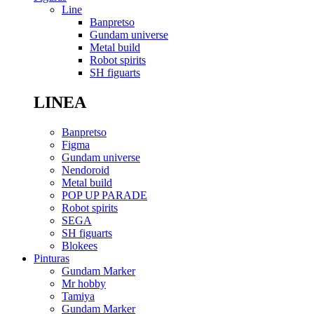
Line
Banpretso
Gundam universe
Metal build
Robot spirits
SH figuarts
LINEA
Banpretso
Figma
Gundam universe
Nendoroid
Metal build
POP UP PARADE
Robot spirits
SEGA
SH figuarts
Blokees
Pinturas
Gundam Marker
Mr hobby
Tamiya
Gundam Marker