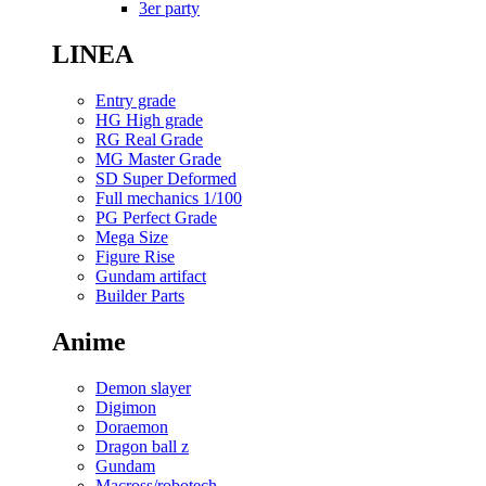
3er party
LINEA
Entry grade
HG High grade
RG Real Grade
MG Master Grade
SD Super Deformed
Full mechanics 1/100
PG Perfect Grade
Mega Size
Figure Rise
Gundam artifact
Builder Parts
Anime
Demon slayer
Digimon
Doraemon
Dragon ball z
Gundam
Macross/robotech