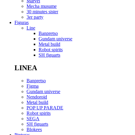
Marvel
Mecha musume
30 minutes sister
3er party
Figuras
Line
Banpretso
Gundam universe
Metal build
Robot spirits
SH figuarts
LINEA
Banpretso
Figma
Gundam universe
Nendoroid
Metal build
POP UP PARADE
Robot spirits
SEGA
SH figuarts
Blokees
Pinturas