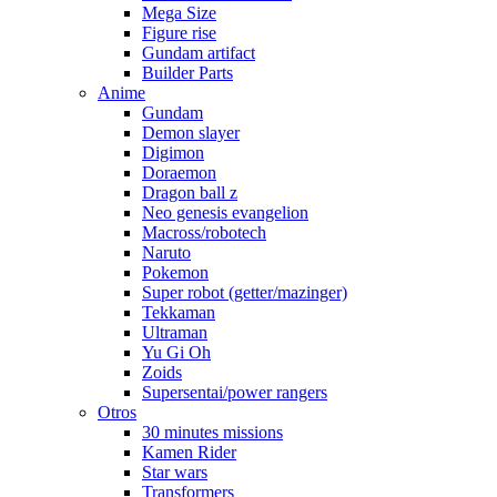
Mega Size
Figure rise
Gundam artifact
Builder Parts
Anime
Gundam
Demon slayer
Digimon
Doraemon
Dragon ball z
Neo genesis evangelion
Macross/robotech
Naruto
Pokemon
Super robot (getter/mazinger)
Tekkaman
Ultraman
Yu Gi Oh
Zoids
Supersentai/power rangers
Otros
30 minutes missions
Kamen Rider
Star wars
Transformers