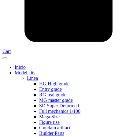
Cart
Inicio
Model kits
Linea
HG High grade
Entry grade
RG real grade
MG master grade
SD Super Deformed
Full mechanics 1/100
Mega Size
Figure rise
Gundam artifact
Builder Parts