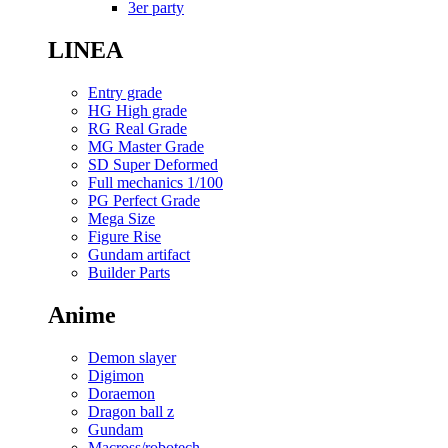
3er party
LINEA
Entry grade
HG High grade
RG Real Grade
MG Master Grade
SD Super Deformed
Full mechanics 1/100
PG Perfect Grade
Mega Size
Figure Rise
Gundam artifact
Builder Parts
Anime
Demon slayer
Digimon
Doraemon
Dragon ball z
Gundam
Macross/robotech