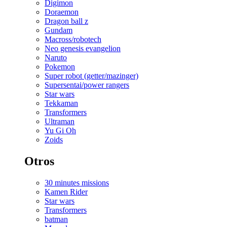
Digimon
Doraemon
Dragon ball z
Gundam
Macross/robotech
Neo genesis evangelion
Naruto
Pokemon
Super robot (getter/mazinger)
Supersentai/power rangers
Star wars
Tekkaman
Transformers
Ultraman
Yu Gi Oh
Zoids
Otros
30 minutes missions
Kamen Rider
Star wars
Transformers
batman