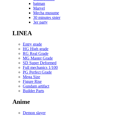
batman
Marvel
Mecha musume
30 minutes sister
3er party
LINEA
Entry grade
HG High grade
RG Real Grade
MG Master Grade
SD Super Deformed
Full mechanics 1/100
PG Perfect Grade
Mega Size
Figure Rise
Gundam artifact
Builder Parts
Anime
Demon slayer