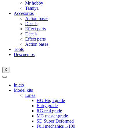
Mr hobby
Tamiya
Accesorios
Action bases
Decals
Effect parts
Decals
Effect parts
Action bases
Tools
Descuentos
X
Inicio
Model kits
Linea
HG High grade
Entry grade
RG real grade
MG master grade
SD Super Deformed
Full mechanics 1/100