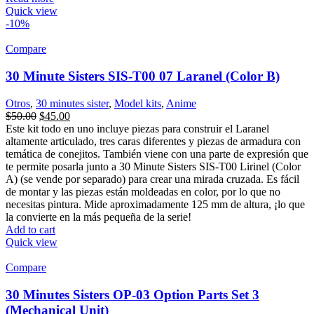
Quick view
-10%
Compare
30 Minute Sisters SIS-T00 07 Laranel (Color B)
Otros
,
30 minutes sister
,
Model kits
,
Anime
$
50.00
$
45.00
Este kit todo en uno incluye piezas para construir el Laranel
altamente articulado, tres caras diferentes y piezas de armadura con
temática de conejitos. También viene con una parte de expresión que
te permite posarla junto a 30 Minute Sisters SIS-T00 Lirinel (Color
A) (se vende por separado) para crear una mirada cruzada. Es fácil
de montar y las piezas están moldeadas en color, por lo que no
necesitas pintura. Mide aproximadamente 125 mm de altura, ¡lo que
la convierte en la más pequeña de la serie!
Add to cart
Quick view
Compare
30 Minutes Sisters OP-03 Option Parts Set 3
(Mechanical Unit)