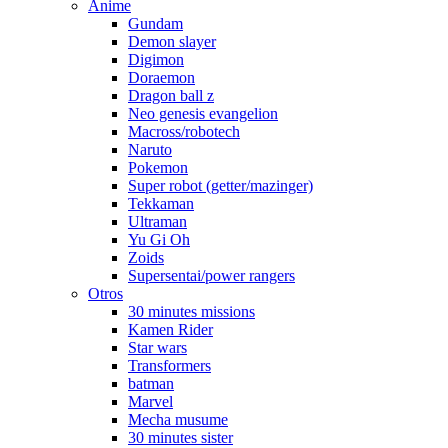
Anime
Gundam
Demon slayer
Digimon
Doraemon
Dragon ball z
Neo genesis evangelion
Macross/robotech
Naruto
Pokemon
Super robot (getter/mazinger)
Tekkaman
Ultraman
Yu Gi Oh
Zoids
Supersentai/power rangers
Otros
30 minutes missions
Kamen Rider
Star wars
Transformers
batman
Marvel
Mecha musume
30 minutes sister