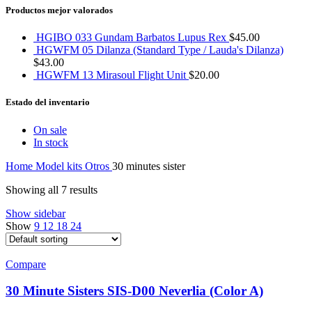
Productos mejor valorados
HGIBO 033 Gundam Barbatos Lupus Rex
$
45.00
HGWFM 05 Dilanza (Standard Type / Lauda's Dilanza)
$
43.00
HGWFM 13 Mirasoul Flight Unit
$
20.00
Estado del inventario
On sale
In stock
Home
Model kits
Otros
30 minutes sister
Showing all 7 results
Show sidebar
Show
9
12
18
24
Compare
30 Minute Sisters SIS-D00 Neverlia (Color A)