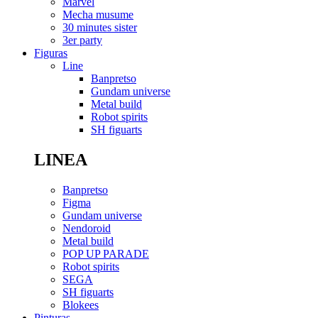
Marvel
Mecha musume
30 minutes sister
3er party
Figuras
Line
Banpretso
Gundam universe
Metal build
Robot spirits
SH figuarts
LINEA
Banpretso
Figma
Gundam universe
Nendoroid
Metal build
POP UP PARADE
Robot spirits
SEGA
SH figuarts
Blokees
Pinturas