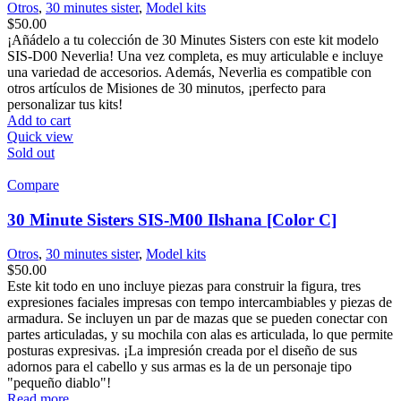
Otros
,
30 minutes sister
,
Model kits
$
50.00
¡Añádelo a tu colección de 30 Minutes Sisters con este kit modelo
SIS-D00 Neverlia! Una vez completa, es muy articulable e incluye
una variedad de accesorios. Además, Neverlia es compatible con
otros artículos de Misiones de 30 minutos, ¡perfecto para
personalizar tus kits!
Add to cart
Quick view
Sold out
Compare
30 Minute Sisters SIS-M00 Ilshana [Color C]
Otros
,
30 minutes sister
,
Model kits
$
50.00
Este kit todo en uno incluye piezas para construir la figura, tres
expresiones faciales impresas con tempo intercambiables y piezas de
armadura. Se incluyen un par de mazas que se pueden conectar con
partes articuladas, y su mochila con alas es articulada, lo que permite
posturas expresivas. ¡La impresión creada por el diseño de sus
adornos para el cabello y sus armas es la de un personaje tipo
"pequeño diablo"!
Read more