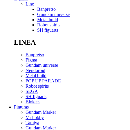
Line
Banpretso
Gundam universe
Metal build
Robot spirits
SH figuarts
LINEA
Banpretso
Figma
Gundam universe
Nendoroid
Metal build
POP UP PARADE
Robot spirits
SEGA
SH figuarts
Blokees
Pinturas
Gundam Marker
Mr hobby
Tamiya
Gundam Marker