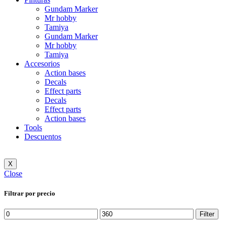
Gundam Marker
Mr hobby
Tamiya
Gundam Marker
Mr hobby
Tamiya
Accesorios
Action bases
Decals
Effect parts
Decals
Effect parts
Action bases
Tools
Descuentos
X
Close
Filtrar por precio
Min
Max
Filter
price
price