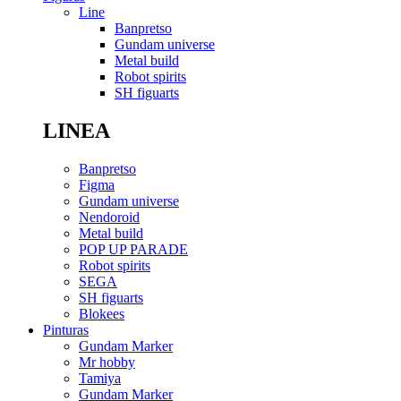
Line
Banpretso
Gundam universe
Metal build
Robot spirits
SH figuarts
LINEA
Banpretso
Figma
Gundam universe
Nendoroid
Metal build
POP UP PARADE
Robot spirits
SEGA
SH figuarts
Blokees
Pinturas
Gundam Marker
Mr hobby
Tamiya
Gundam Marker