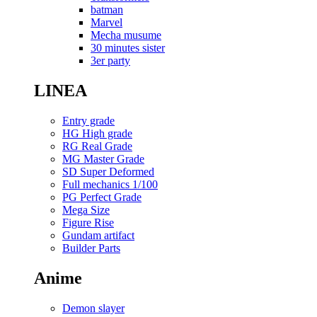
batman
Marvel
Mecha musume
30 minutes sister
3er party
LINEA
Entry grade
HG High grade
RG Real Grade
MG Master Grade
SD Super Deformed
Full mechanics 1/100
PG Perfect Grade
Mega Size
Figure Rise
Gundam artifact
Builder Parts
Anime
Demon slayer