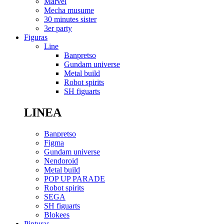
Marvel
Mecha musume
30 minutes sister
3er party
Figuras
Line
Banpretso
Gundam universe
Metal build
Robot spirits
SH figuarts
LINEA
Banpretso
Figma
Gundam universe
Nendoroid
Metal build
POP UP PARADE
Robot spirits
SEGA
SH figuarts
Blokees
Pinturas