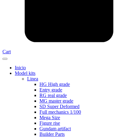
Cart
Inicio
Model kits
Linea
HG High grade
Entry grade
RG real grade
MG master grade
SD Super Deformed
Full mechanics 1/100
Mega Size
Figure rise
Gundam artifact
Builder Parts