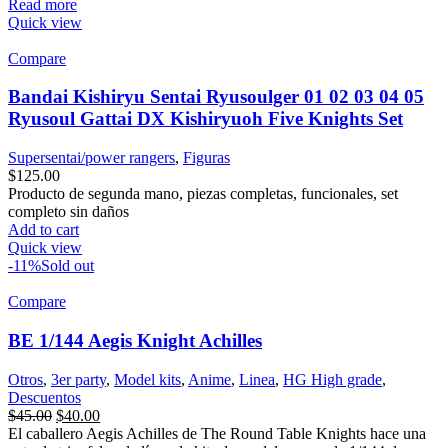
Read more
Quick view
Compare
Bandai Kishiryu Sentai Ryusoulger 01 02 03 04 05
Ryusoul Gattai DX Kishiryuoh Five Knights Set
Supersentai/power rangers
,
Figuras
$
125.00
Producto de segunda mano, piezas completas, funcionales, set
completo sin daños
Add to cart
Quick view
-11%
Sold out
Compare
BE 1/144 Aegis Knight Achilles
Otros
,
3er party
,
Model kits
,
Anime
,
Linea
,
HG High grade
,
Descuentos
$
45.00
$
40.00
El caballero Aegis Achilles de The Round Table Knights hace una