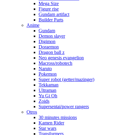
Mega Size
Figure rise
Gundam artifact
Builder Parts
Anime
Gundam
Demon slayer
Digimon
Doraemon
Dragon ball z
Neo genesis evangelion
Macross/robotech
Naruto
Pokemon
Super robot (getter/mazinger)
Tekkaman
Ultraman
Yu Gi Oh
Zoids
Supersentai/power rangers
Otros
30 minutes missions
Kamen Rider
Star wars
Transformers