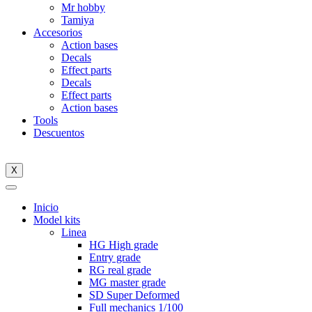
Mr hobby
Tamiya
Accesorios
Action bases
Decals
Effect parts
Decals
Effect parts
Action bases
Tools
Descuentos
X
Inicio
Model kits
Linea
HG High grade
Entry grade
RG real grade
MG master grade
SD Super Deformed
Full mechanics 1/100