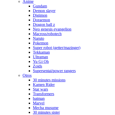
Anime
Gundam
Demon slayer
Digimon
Doraemon
Dragon ball z
Neo genesis evangelion
Macross/robotech
Naruto
Pokemon
Super robot (getter/mazinger)
Tekkaman
Ultraman
Yu Gi Oh
Zoids
Supersentai/power rangers
Otros
30 minutes missions
Kamen Rider
Star wars
Transformers
batman
Marvel
Mecha musume
30 minutes sister