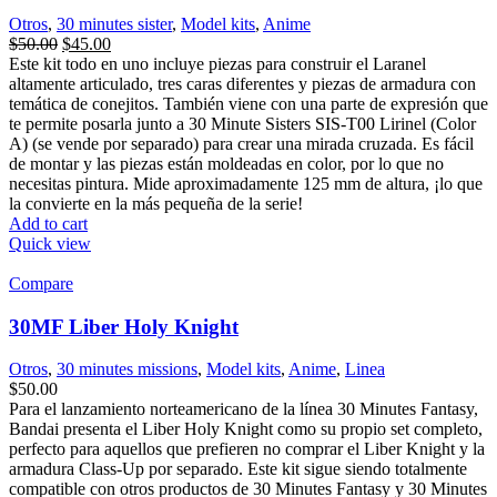
Otros
,
30 minutes sister
,
Model kits
,
Anime
$
50.00
$
45.00
Este kit todo en uno incluye piezas para construir el Laranel
altamente articulado, tres caras diferentes y piezas de armadura con
temática de conejitos. También viene con una parte de expresión que
te permite posarla junto a 30 Minute Sisters SIS-T00 Lirinel (Color
A) (se vende por separado) para crear una mirada cruzada. Es fácil
de montar y las piezas están moldeadas en color, por lo que no
necesitas pintura. Mide aproximadamente 125 mm de altura, ¡lo que
la convierte en la más pequeña de la serie!
Add to cart
Quick view
Compare
30MF Liber Holy Knight
Otros
,
30 minutes missions
,
Model kits
,
Anime
,
Linea
$
50.00
Para el lanzamiento norteamericano de la línea 30 Minutes Fantasy,
Bandai presenta el Liber Holy Knight como su propio set completo,
perfecto para aquellos que prefieren no comprar el Liber Knight y la
armadura Class-Up por separado. Este kit sigue siendo totalmente
compatible con otros productos de 30 Minutes Fantasy y 30 Minutes