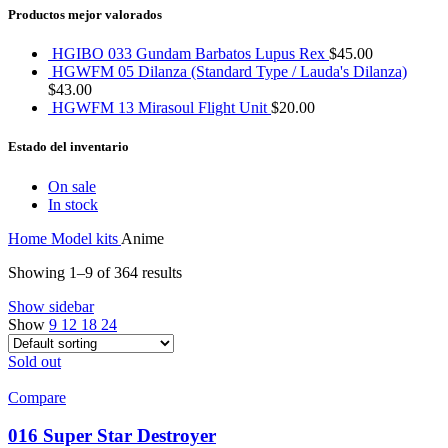
Productos mejor valorados
HGIBO 033 Gundam Barbatos Lupus Rex
$
45.00
HGWFM 05 Dilanza (Standard Type / Lauda's Dilanza)
$
43.00
HGWFM 13 Mirasoul Flight Unit
$
20.00
Estado del inventario
On sale
In stock
Home
Model kits
Anime
Showing 1–9 of 364 results
Show sidebar
Show
9
12
18
24
Sold out
Compare
016 Super Star Destroyer