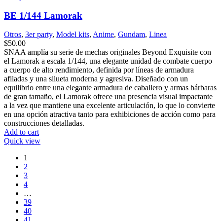
BE 1/144 Lamorak
Otros
,
3er party
,
Model kits
,
Anime
,
Gundam
,
Linea
$
50.00
SNAA amplía su serie de mechas originales Beyond Exquisite con
el Lamorak a escala 1/144, una elegante unidad de combate cuerpo
a cuerpo de alto rendimiento, definida por líneas de armadura
afiladas y una silueta moderna y agresiva. Diseñado con un
equilibrio entre una elegante armadura de caballero y armas bárbaras
de gran tamaño, el Lamorak ofrece una presencia visual impactante
a la vez que mantiene una excelente articulación, lo que lo convierte
en una opción atractiva tanto para exhibiciones de acción como para
construcciones detalladas.
Add to cart
Quick view
1
2
3
4
…
39
40
41