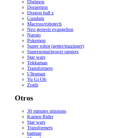
Digimon
Doraemon
Dragon ball z
Gundam
Macross/robotech
Neo genesis evangelion
Naruto
Pokemon
Super robot (getter/mazinger)
Supersentai/power rangers
Star wars
Tekkaman
Transformers
Ultraman
Yu Gi Oh
Zoids
Otros
30 minutes missions
Kamen Rider
Star wars
Transformers
batman