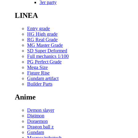
3er party
LINEA
Entry grade
HG High grade
RG Real Grade
MG Master Grade
SD Super Deformed
Full mechanics 1/100
PG Perfect Grade
Mega Size
Figure Rise
Gundam artifact
Builder Parts
Anime
Demon slayer
Digimon
Doraemon
Dragon ball z
Gundam
Macross/robotech