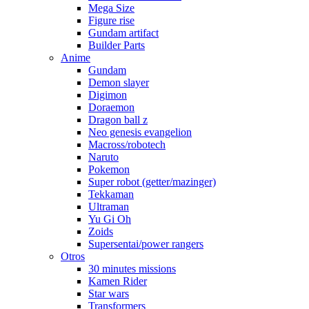
Mega Size
Figure rise
Gundam artifact
Builder Parts
Anime
Gundam
Demon slayer
Digimon
Doraemon
Dragon ball z
Neo genesis evangelion
Macross/robotech
Naruto
Pokemon
Super robot (getter/mazinger)
Tekkaman
Ultraman
Yu Gi Oh
Zoids
Supersentai/power rangers
Otros
30 minutes missions
Kamen Rider
Star wars
Transformers