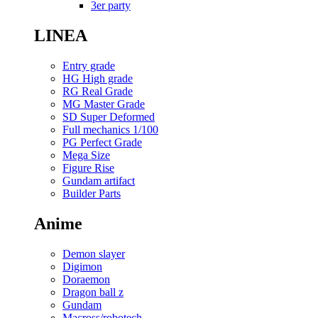
3er party
LINEA
Entry grade
HG High grade
RG Real Grade
MG Master Grade
SD Super Deformed
Full mechanics 1/100
PG Perfect Grade
Mega Size
Figure Rise
Gundam artifact
Builder Parts
Anime
Demon slayer
Digimon
Doraemon
Dragon ball z
Gundam
Macross/robotech