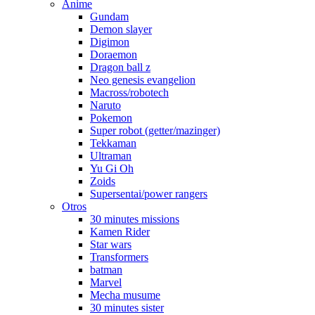
Anime
Gundam
Demon slayer
Digimon
Doraemon
Dragon ball z
Neo genesis evangelion
Macross/robotech
Naruto
Pokemon
Super robot (getter/mazinger)
Tekkaman
Ultraman
Yu Gi Oh
Zoids
Supersentai/power rangers
Otros
30 minutes missions
Kamen Rider
Star wars
Transformers
batman
Marvel
Mecha musume
30 minutes sister