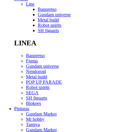
Line
Banpretso
Gundam universe
Metal build
Robot spirits
SH figuarts
LINEA
Banpretso
Figma
Gundam universe
Nendoroid
Metal build
POP UP PARADE
Robot spirits
SEGA
SH figuarts
Blokees
Pinturas
Gundam Marker
Mr hobby
Tamiya
Gundam Marker