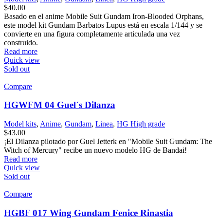
$
40.00
Basado en el anime Mobile Suit Gundam Iron-Blooded Orphans,
este model kit Gundam Barbatos Lupus está en escala 1/144 y se
convierte en una figura completamente articulada una vez
construido.
Read more
Quick view
Sold out
Compare
HGWFM 04 Guel´s Dilanza
Model kits
,
Anime
,
Gundam
,
Linea
,
HG High grade
$
43.00
¡El Dilanza pilotado por Guel Jetterk en "Mobile Suit Gundam: The
Witch of Mercury" recibe un nuevo modelo HG de Bandai!
Read more
Quick view
Sold out
Compare
HGBF 017 Wing Gundam Fenice Rinastia