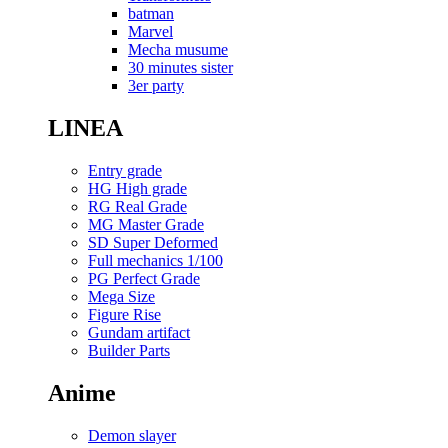
batman
Marvel
Mecha musume
30 minutes sister
3er party
LINEA
Entry grade
HG High grade
RG Real Grade
MG Master Grade
SD Super Deformed
Full mechanics 1/100
PG Perfect Grade
Mega Size
Figure Rise
Gundam artifact
Builder Parts
Anime
Demon slayer