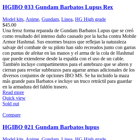
HGIBO 033 Gundam Barbatos Lupus Rex
Model kits
,
Anime
,
Gundam
,
Linea
,
HG High grade
$
45.00
Una feroz forma reparada de Gundam Barbatos Lupus que se creó
como resultado del intenso daño causado por la lucha contra Mobile
Armor Hashmal. Sus enormes brazos que reflejan la naturaleza
salvaje del combate de su piloto han sido recreados junto con garras
con puntas de afeitar en las manos y el arma de la cola de Hashmal
que puede extenderse desde la espalda con el uso de un cable.
También incluye compartimentos para el antebrazo que se abren y
cierran para revelar subbrazos para agarrar armas adicionales de los
diversos conjuntos de opciones IBO MS. Se ha incluido la maza
más grande para Barbatos e incluye un truco retráctil para guardar
en la armadura del faldón trasero.
Read more
Quick view
Sold out
Compare
HGIBO 021 Gundam Barbatos lupus
Model kits
,
Anime
,
Gundam
,
Linea
,
HG High grade