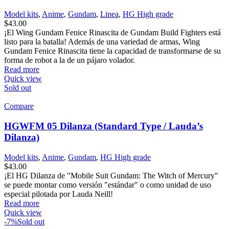
Model kits
,
Anime
,
Gundam
,
Linea
,
HG High grade
$
43.00
¡El Wing Gundam Fenice Rinascita de Gundam Build Fighters está
listo para la batalla! Además de una variedad de armas, Wing
Gundam Fenice Rinascita tiene la capacidad de transformarse de su
forma de robot a la de un pájaro volador.
Read more
Quick view
Sold out
Compare
HGWFM 05 Dilanza (Standard Type / Lauda’s
Dilanza)
Model kits
,
Anime
,
Gundam
,
HG High grade
$
43.00
¡El HG Dilanza de "Mobile Suit Gundam: The Witch of Mercury"
se puede montar como versión "estándar" o como unidad de uso
especial pilotada por Lauda Neill!
Read more
Quick view
-7%
Sold out