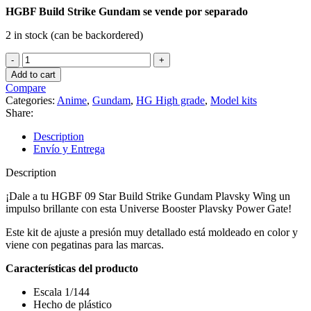
HGBF Build Strike Gundam se vende por separado
2 in stock (can be backordered)
HGBC
08
Add to cart
Universe
Compare
Booster
Categories:
Anime
,
Gundam
,
HG High grade
,
Model kits
Plavsky
Share:
Power
Gate
Description
quantity
Envío y Entrega
Description
¡Dale a tu HGBF 09 Star Build Strike Gundam Plavsky Wing un
impulso brillante con esta Universe Booster Plavsky Power Gate!
Este kit de ajuste a presión muy detallado está moldeado en color y
viene con pegatinas para las marcas.
Características del producto
Escala 1/144
Hecho de plástico