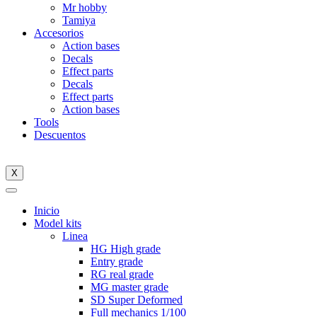
Mr hobby
Tamiya
Accesorios
Action bases
Decals
Effect parts
Decals
Effect parts
Action bases
Tools
Descuentos
X
Inicio
Model kits
Linea
HG High grade
Entry grade
RG real grade
MG master grade
SD Super Deformed
Full mechanics 1/100