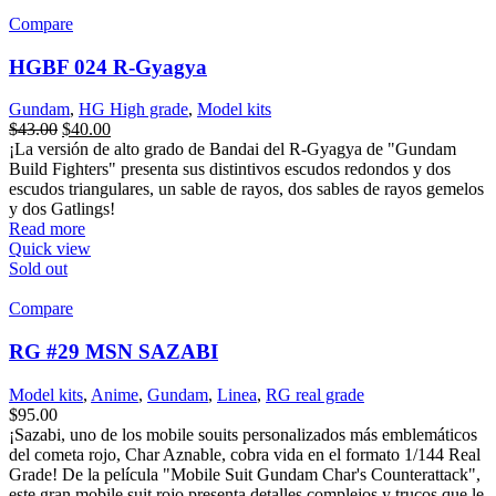
Compare
HGBF 024 R-Gyagya
Gundam
,
HG High grade
,
Model kits
$
43.00
$
40.00
¡La versión de alto grado de Bandai del R-Gyagya de "Gundam
Build Fighters" presenta sus distintivos escudos redondos y dos
escudos triangulares, un sable de rayos, dos sables de rayos gemelos
y dos Gatlings!
Read more
Quick view
Sold out
Compare
RG #29 MSN SAZABI
Model kits
,
Anime
,
Gundam
,
Linea
,
RG real grade
$
95.00
¡Sazabi, uno de los mobile souits personalizados más emblemáticos
del cometa rojo, Char Aznable, cobra vida en el formato 1/144 Real
Grade! De la película "Mobile Suit Gundam Char's Counterattack",
este gran mobile suit rojo presenta detalles complejos y trucos que le