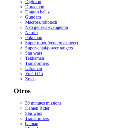
Digimon
Doraemon
Dragon ball z
Gundam
Macross/robotech
Neo genesis evangelion
Naruto
Pokemon
Super robot (getter/mazinger)
Supersentai/power rangers
Star wars
Tekkaman
Transformers
Ultraman
Yu Gi Oh
Zoids
Otros
30 minutes missions
Kamen Rider
Star wars
Transformers
batman