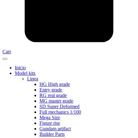
Cart
Inicio
Model kits
Linea
HG High grade
Entry grade
RG real grade
MG master grade
SD Super Deformed
Full mechanics 1/100
Mega Size
Figure rise
Gundam artifact
Builder Parts