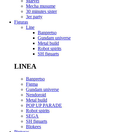
Marvel
Mecha musume
30 minutes sister
3er party
Figuras
Line
Banpretso
Gundam universe
Metal build
Robot spirits
SH figuarts
LINEA
Banpretso
Figma
Gundam universe
Nendoroid
Metal build
POP UP PARADE
Robot spirits
SEGA
SH figuarts
Blokees
Pinturas