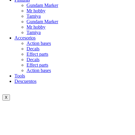
Gundam Marker
Mr hobby
Tamiya
Gundam Marker
Mr hobby
Tamiya
Accesorios
Action bases
Decals
Effect parts
Decals
Effect parts
Action bases
Tools
Descuentos
X
Sold out