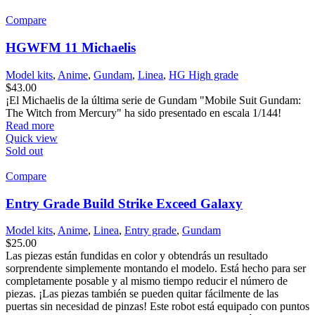
Compare
HGWFM 11 Michaelis
Model kits
,
Anime
,
Gundam
,
Linea
,
HG High grade
$
43.00
¡El Michaelis de la última serie de Gundam "Mobile Suit Gundam:
The Witch from Mercury" ha sido presentado en escala 1/144!
Read more
Quick view
Sold out
Compare
Entry Grade Build Strike Exceed Galaxy
Model kits
,
Anime
,
Linea
,
Entry grade
,
Gundam
$
25.00
Las piezas están fundidas en color y obtendrás un resultado
sorprendente simplemente montando el modelo. Está hecho para ser
completamente posable y al mismo tiempo reducir el número de
piezas. ¡Las piezas también se pueden quitar fácilmente de las
puertas sin necesidad de pinzas! Este robot está equipado con puntos