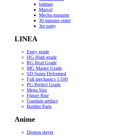
batman
Marvel
Mecha musume
30 minutes sister
3er party
LINEA
Entry grade
HG High grade
RG Real Grade
MG Master Grade
SD Super Deformed
Full mechanics 1/100
PG Perfect Grade
Mega Size
Figure Rise
Gundam artifact
Builder Parts
Anime
Demon slayer