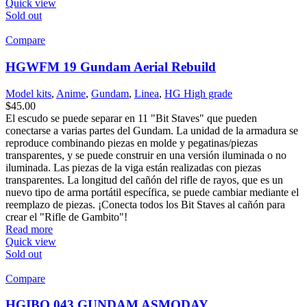
Quick view
Sold out
Compare
HGWFM 19 Gundam Aerial Rebuild
Model kits
,
Anime
,
Gundam
,
Linea
,
HG High grade
$
45.00
El escudo se puede separar en 11 "Bit Staves" que pueden
conectarse a varias partes del Gundam. La unidad de la armadura se
reproduce combinando piezas en molde y pegatinas/piezas
transparentes, y se puede construir en una versión iluminada o no
iluminada. Las piezas de la viga están realizadas con piezas
transparentes. La longitud del cañón del rifle de rayos, que es un
nuevo tipo de arma portátil específica, se puede cambiar mediante el
reemplazo de piezas. ¡Conecta todos los Bit Staves al cañón para
crear el "Rifle de Gambito"!
Read more
Quick view
Sold out
Compare
HGIBO 043 GUNDAM ASMODAY