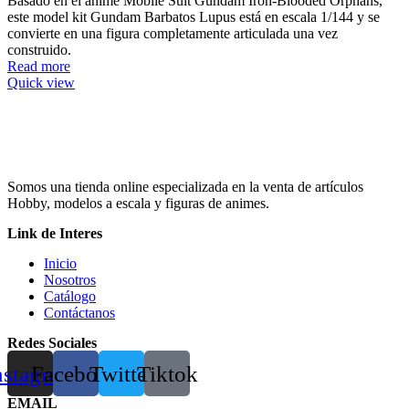
Basado en el anime Mobile Suit Gundam Iron-Blooded Orphans,
este model kit Gundam Barbatos Lupus está en escala 1/144 y se
convierte en una figura completamente articulada una vez
construido.
Read more
Quick view
Somos una tienda online especializada en la venta de artículos
Hobby, modelos a escala y figuras de animes.
Link de Interes
Inicio
Nosotros
Catálogo
Contáctanos
Redes Sociales
nstagram
Facebook
Twitter
Tiktok
EMAIL