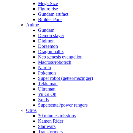
Mega Size
Figure rise
Gundam artifact
Builder Parts
Anime
Gundam
Demon slayer
Digimon
Doraemon
Dragon ball z
Neo genesis evangelion
Macross/robotech
Naruto
Pokemon
Super robot (getter/mazinger)
Tekkaman
Ultraman
Yu Gi Oh
Zoids
Supersentai/power rangers
Otros
30 minutes missions
Kamen Rider
Star wars
Transformers