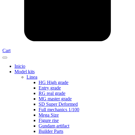
Cart
Inicio
Model kits
Linea
HG High grade
Entry grade
RG real grade
MG master grade
SD Super Deformed
Full mechanics 1/100
Mega Size
Figure rise
Gundam artifact
Builder Parts