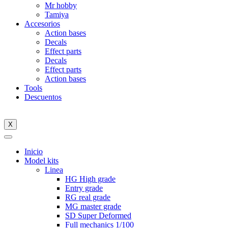
Mr hobby
Tamiya
Accesorios
Action bases
Decals
Effect parts
Decals
Effect parts
Action bases
Tools
Descuentos
X
Inicio
Model kits
Linea
HG High grade
Entry grade
RG real grade
MG master grade
SD Super Deformed
Full mechanics 1/100