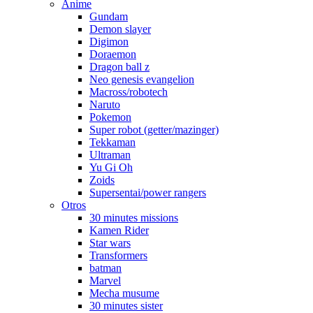
Anime
Gundam
Demon slayer
Digimon
Doraemon
Dragon ball z
Neo genesis evangelion
Macross/robotech
Naruto
Pokemon
Super robot (getter/mazinger)
Tekkaman
Ultraman
Yu Gi Oh
Zoids
Supersentai/power rangers
Otros
30 minutes missions
Kamen Rider
Star wars
Transformers
batman
Marvel
Mecha musume
30 minutes sister