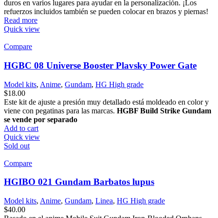
duros en varios lugares para ayudar en la personalización. ¡Los
refuerzos incluidos también se pueden colocar en brazos y piernas!
Read more
Quick view
Compare
HGBC 08 Universe Booster Plavsky Power Gate
Model kits
,
Anime
,
Gundam
,
HG High grade
$
18.00
Este kit de ajuste a presión muy detallado está moldeado en color y
viene con pegatinas para las marcas.
HGBF Build Strike Gundam
se vende por separado
Add to cart
Quick view
Sold out
Compare
HGIBO 021 Gundam Barbatos lupus
Model kits
,
Anime
,
Gundam
,
Linea
,
HG High grade
$
40.00