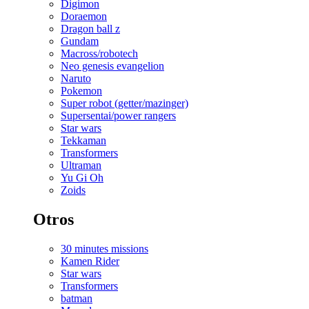
Digimon
Doraemon
Dragon ball z
Gundam
Macross/robotech
Neo genesis evangelion
Naruto
Pokemon
Super robot (getter/mazinger)
Supersentai/power rangers
Star wars
Tekkaman
Transformers
Ultraman
Yu Gi Oh
Zoids
Otros
30 minutes missions
Kamen Rider
Star wars
Transformers
batman