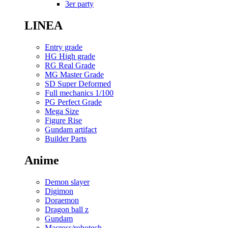
3er party
LINEA
Entry grade
HG High grade
RG Real Grade
MG Master Grade
SD Super Deformed
Full mechanics 1/100
PG Perfect Grade
Mega Size
Figure Rise
Gundam artifact
Builder Parts
Anime
Demon slayer
Digimon
Doraemon
Dragon ball z
Gundam
Macross/robotech