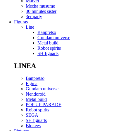
Marvel
Mecha musume
30 minutes sister
3er party
Figuras
Line
Banpretso
Gundam universe
Metal build
Robot spirits
SH figuarts
LINEA
Banpretso
Figma
Gundam universe
Nendoroid
Metal build
POP UP PARADE
Robot spirits
SEGA
SH figuarts
Blokees
Pinturas