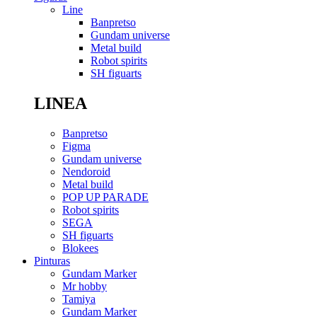
Line
Banpretso
Gundam universe
Metal build
Robot spirits
SH figuarts
LINEA
Banpretso
Figma
Gundam universe
Nendoroid
Metal build
POP UP PARADE
Robot spirits
SEGA
SH figuarts
Blokees
Pinturas
Gundam Marker
Mr hobby
Tamiya
Gundam Marker