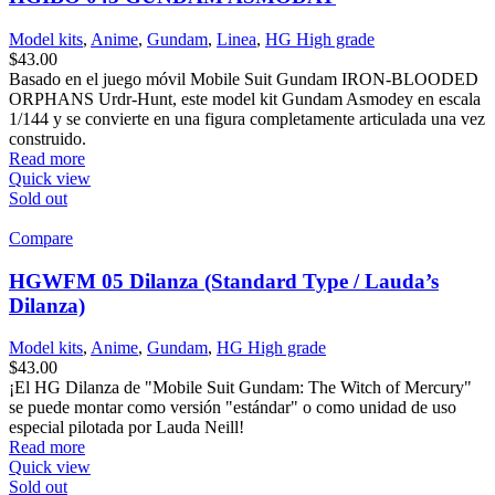
Model kits
,
Anime
,
Gundam
,
Linea
,
HG High grade
$
43.00
Basado en el juego móvil Mobile Suit Gundam IRON-BLOODED
ORPHANS Urdr-Hunt, este model kit Gundam Asmodey en escala
1/144 y se convierte en una figura completamente articulada una vez
construido.
Read more
Quick view
Sold out
Compare
HGWFM 05 Dilanza (Standard Type / Lauda’s
Dilanza)
Model kits
,
Anime
,
Gundam
,
HG High grade
$
43.00
¡El HG Dilanza de "Mobile Suit Gundam: The Witch of Mercury"
se puede montar como versión "estándar" o como unidad de uso
especial pilotada por Lauda Neill!
Read more
Quick view
Sold out